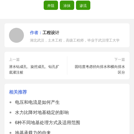
井阻
涂抹
渗流
作者：
工程设计
湖北武汉，土木工程，高级工程师，毕业于武汉理工大学
上一篇
下一篇
潜水钻成孔、旋挖成孔、钻孔扩
固结度考虑径向排水和横向排水
底灌注桩
区分
相关推荐
电压和电流是如何产生
水力比降对地基稳定的影响
6种不同地基处理方式及适用范围
地基承载力的由来