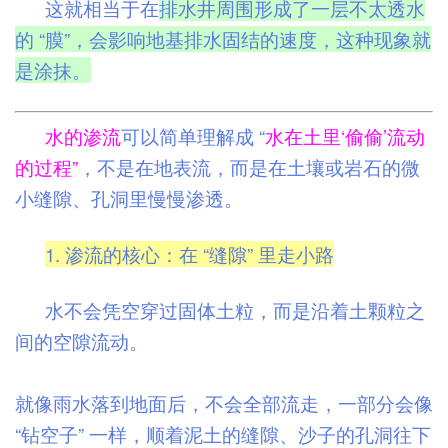
这就相当于在
排水井周围形成了一层不太透水
的 “膜”，会影响地基排水固结的速度，这种现象就
是涂抹。
水的渗流
可以简单理解成 “
水在土里‘偷偷’流动
的过程”
，不是在地表流，而是在土壤或岩石的微
小缝隙、孔洞里慢慢渗透。
1. 渗流的核心：在 “缝隙” 里走小路
水不会凭空穿过固体土粒，而是沿着土颗粒之
间的空隙流动。
就像雨水落到地面后，不会全部流走，一部分会像
“钻空子” 一样，顺着泥土的缝隙、沙子的孔洞往下