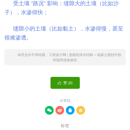
受土壤 “路况” 影响：缝隙大的土壤（比如沙
子），水渗得快；
缝隙小的土壤（比如黏土），水渗得慢，甚至
很难渗透。
未经允许不得转载：
工程设计网 | 道路给排水结构
»
地基土固结中的
井阻和涂抹效应
赞 (
0
)

分享到




标签