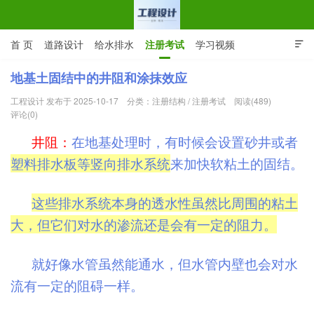
首 页
道路设计
给水排水
注册考试
学习视频

CAD图纸
专业词汇
规范下载
在线留言
地基土固结中的井阻和涂抹效应
工程设计 发布于 2025-10-17
分类：
注册结构
/
注册考试
阅读(489)
工程设计网 | 道路给排水结构
评论(0)
井阻：
在地基处理时，有时候会设置砂井或者
塑料排水板等竖向排水系统
来加快软粘土的固结。
这些排水系统本身的透水性虽然比周围的粘土
大，但它们对水的渗流还是会有一定的阻力。
就好像水管虽然能通水，但水管内壁也会对水
流有一定的阻碍一样。