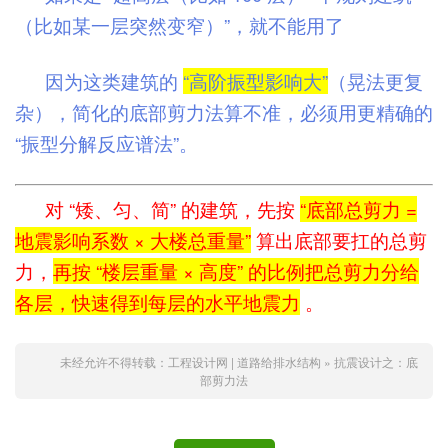
（比如某一层突然变窄）”，就不能用了
因为这类建筑的
“高阶振型影响大”
（晃法更复
杂），简化的底部剪力法算不准，必须用更精确的
“振型分解反应谱法”。
对 “矮、匀、简” 的建筑，先按
“底部总剪力 =
地震影响系数 × 大楼总重量”
算出底部要扛的总剪
力，
再按 “楼层重量 × 高度” 的比例把总剪力分给
各层，快速得到每层的水平地震力
。
未经允许不得转载：
工程设计网 | 道路给排水结构
»
抗震设计之：底
部剪力法