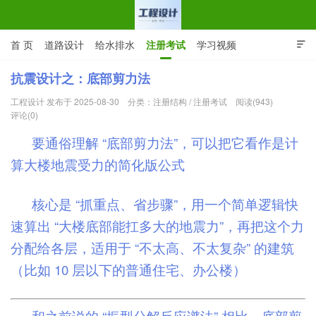
首 页
道路设计
给水排水
注册考试
学习视频

CAD图纸
专业词汇
规范下载
在线留言
抗震设计之：底部剪力法
工程设计 发布于 2025-08-30
分类：
注册结构
/
注册考试
阅读(943)
工程设计网 | 道路给排水结构
评论(0)
要通俗理解 “底部剪力法”，可以把它看作是计
算大楼地震受力的简化版公式
核心是 “抓重点、省步骤”，用一个简单逻辑快
速算出 “大楼底部能扛多大的地震力”，再把这个力
分配给各层，适用于 “不太高、不太复杂” 的建筑
（比如 10 层以下的普通住宅、办公楼）