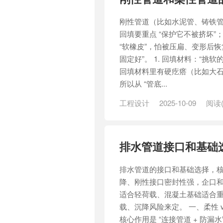
刚性管道（比如水泥管、铸铁管
回填要重点 “保护它不被挤坏”
“软橡皮”，怕被压扁、变形后恢
固定好”。 1. 回填材料：“挑软的
回填材料里有硬疙瘩（比如大
所以从 “管底...
工程设计
2025-10-09
阅读(
砂
排水管道接口和基础
排水管道的接口和基础选择，核
降、刚性接口密封性强，企口
适合轻荷载、混凝土基础适合
载、沉降风险来定。 一、柔性 v
核心作用是 “连接管道 + 防