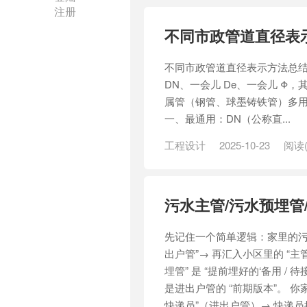
注册
不同市政管道直径表
不同市政管道直径表示方法总结
DN、一会儿 De、一会儿 Φ，
属管（钢管、球墨铸铁管）多用电镀 
一、最通用：DN（公称直...
工程设计
2025-10-23
阅读(
污水主管/污水预埋管
先记住一个简单逻辑：家里的污
出户管”→ 再汇入小区里的 “主管
埋管” 是 “提前埋好的‘备用 /
是进出户管的 “前期版本”。 你
快递员”（进出户管）→ 快递员把