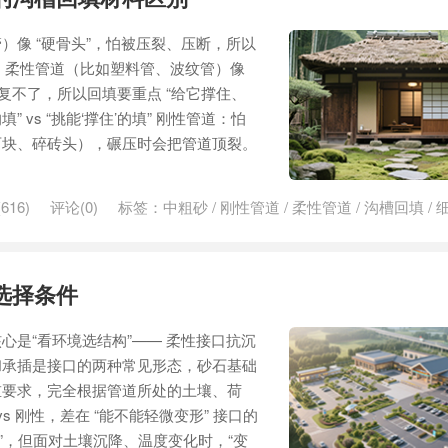
）像 “硬骨头”，怕被压裂、压断，所以
； 柔性管道（比如塑料管、波纹管）像
复不了，所以回填要重点 “给它撑住、
填” vs “挑能‘撑住’的填” 刚性管道：怕
石块、碎砖头），碾压时会把管道顶裂。
616)
评论(0)
标签：
中粗砂
/
刚性管道
/
柔性管道
/
沟槽回填
/
选择条件
心是“看环境选结构”—— 柔性接口抗沉
和承插是接口的两种常见形态，砂石基础
重要求，完全根据管道所处的土壤、荷
s 刚性，差在 “能不能轻微变形” 接口的
漏水”，但面对土壤沉降、温度变化时，“变