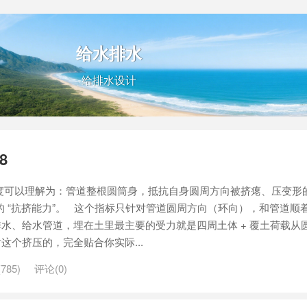
给水排水
给排水设计
8
度可以理解为：管道整根圆筒身，抵抗自身圆周方向被挤瘪、压变形的
的 “抗挤能力”。 这个指标只针对管道圆周方向（环向），和管道顺
水、给水管道，埋在土里最主要的受力就是四周土体 + 覆土荷载从
这个挤压的，完全贴合你实际...
785)
评论(0)