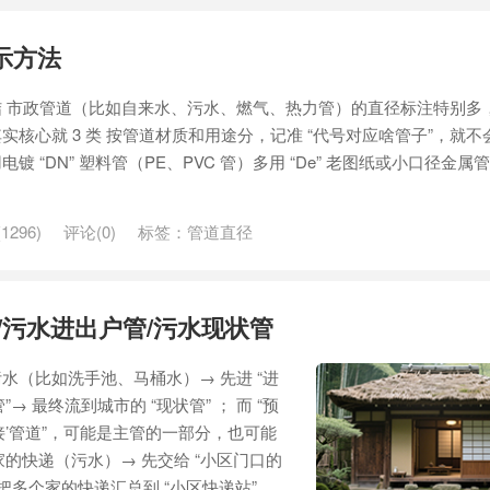
示方法
 市政管道（比如自来水、污水、燃气、热力管）的直径标注特别多
其实核心就 3 类 按管道材质和用途分，记准 “代号对应啥管子”，就不
“DN” 塑料管（PE、PVC 管）多用 “De” 老图纸或小口径金属管
1296)
评论(0)
标签：
管道直径
/污水进出户管/污水现状管
水（比如洗手池、马桶水）→ 先进 “进
”→ 最终流到城市的 “现状管” ； 而 “预
 待接’管道”，可能是主管的一部分，也可能
家的快递（污水）→ 先交给 “小区门口的
多个家的快递汇总到 “小区快递站”...