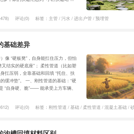
478)
评论(0)
标签：
主管
/
污水
/
进出户管
/
预埋管
的基础差异
）像 “硬板凳”，自身能扛住压力，但怕
平整又结实的硬底座”； 柔性管道（比如塑
自身扛压弱，全靠基础和回填 “托住、扶
力的缓冲垫”。 一、刚性管道的基础：“硬
是 “自身硬、脆”—— 能承受上方车辆、
612)
评论(0)
标签：
刚性管道
/
基础
/
柔性管道
/
混凝土基础
/
的沟槽回填材料区别