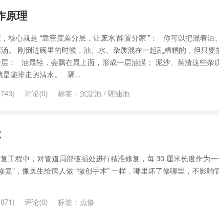
作原理
，核心就是 “靠密度差分层，让废水‘静置分家’”： 你可以把混着油
汤。 刚倒进碗里的时候，油、水、杂质混在一起乱糟糟的，但只要
层： 油最轻，会飘在最上面，形成一层油膜； 泥沙、菜渣这些杂
是能排走的清水。 隔...
743)
评论(0)
标签：
沉淀池
/
隔油池
环
管道修复工程中，对管道局部破损处进行精准修复，每 30 厘米长度作为
点状修复”，像医生给病人做 “微创手术” 一样，哪里坏了修哪里，不影响
671)
评论(0)
标签：
点修