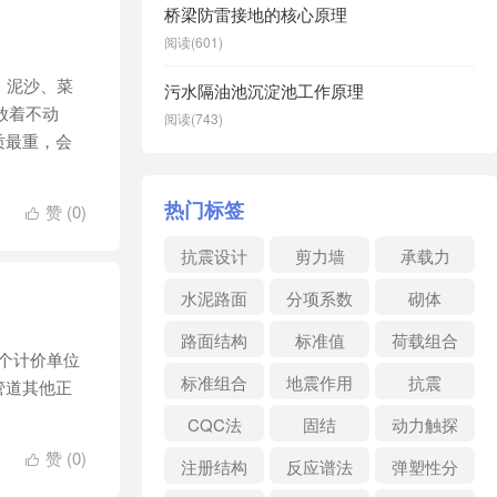
桥梁防雷接地的核心原理
阅读(601)
、泥沙、菜
污水隔油池沉淀池工作原理
放着不动
阅读(743)
质最重，会
热门标签
赞 (
0
)

抗震设计
剪力墙
承载力
水泥路面
分项系数
砌体
路面结构
标准值
荷载组合
一个计价单位
标准组合
地震作用
抗震
管道其他正
CQC法
固结
动力触探
赞 (
0
)

注册结构
反应谱法
弹塑性分
析