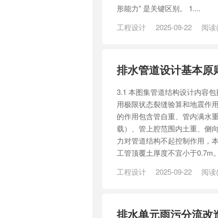
形能力” 是关键区别。 1....
工程设计
2025-09-22
阅读(
/
砂石基础
排水管道设计基本原
3.1 本图集管道结构设计内
用极限状态裂缝验算和地震作用状
的作用包含管自重、管内满水重
载）、管上腔范围内土重、侧向
力对管道结构不起控制作用，本图
工管顶覆土厚度不宜小于0.7m。 .
工程设计
2025-09-22
阅读(
道
排水单元雨污分流改