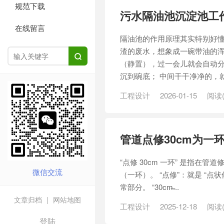
规范下载
污水隔油池沉淀池工
在线留言
隔油池的作用原理其实特别好懂
渣的废水，想象成一碗带油的浑

（静置），过一会儿就会自动分
沉到碗底； 中间干干净净的，就
工程设计
2026-01-15
阅读(
管道点修30cm为一
“点修 30cm 一环” 是指在
微信交流
（一环）。 “点修”：就是 “
常部分。 “30cm̶...
文章归档
|
网站地图
工程设计
2025-12-18
阅读(
登陆