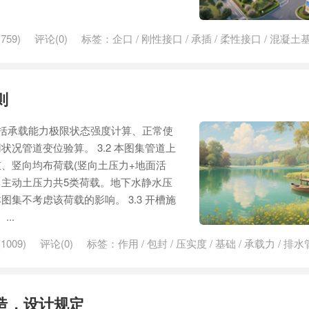
759)
评论(0)
标签：
企口
/
刚性接口
/
承插
/
柔性接口
/
混凝土
则
容包括承载能力极限状态强度计算、正常使
况管道变位验算。 3.2 本图集管道上
、竖向均布荷载(竖向土压力+地面活
主动土压力共5类荷载。地下水静水压
集不考虑该荷载的影响。 3.3 开槽施
..
1009)
评论(0)
标签：
作用
/
包封
/
压实度
/
基础
/
承载力
/
排水
造，设计规定