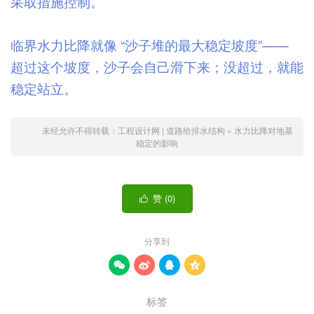
采取措施控制。
临界水力比降就像 “沙子堆的最大稳定坡度”——
超过这个坡度，沙子会自己滑下来；没超过，就能
稳定站立。
未经允许不得转载：
工程设计网 | 道路给排水结构
»
水力比降对地基
稳定的影响
赞 (
0
)

分享到




标签