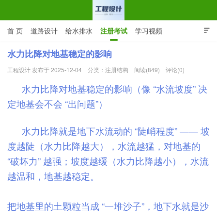
首 页
道路设计
给水排水
注册考试
学习视频

CAD图纸
专业词汇
规范下载
在线留言
水力比降对地基稳定的影响
工程设计 发布于 2025-12-04
分类：
注册结构
阅读(849)
评论(0)
工程设计网 | 道路给排水结构
水力比降对地基稳定的影响（像 “水流坡度” 决
定地基会不会 “出问题”）
水力比降就是地下水流动的 “陡峭程度” —— 坡
度越陡（水力比降越大），水流越猛，对地基的
“破坏力” 越强；坡度越缓（水力比降越小），水流
越温和，地基越稳定。
把地基里的土颗粒当成 “一堆沙子”，地下水就是沙