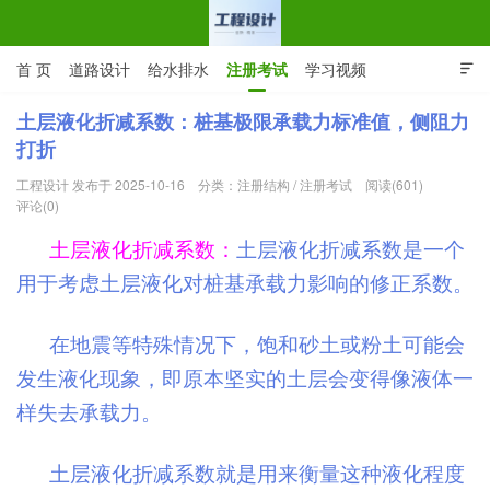
首 页
道路设计
给水排水
注册考试
学习视频

CAD图纸
专业词汇
规范下载
在线留言
土层液化折减系数：桩基极限承载力标准值，侧阻力
打折
工程设计网 | 道路给排水结构
工程设计 发布于 2025-10-16
分类：
注册结构
/
注册考试
阅读(601)
评论(0)
土层液化折减系数：
土层液化折减系数是一个
用于考虑土层液化对桩基承载力影响的修正系数。
在地震等特殊情况下，饱和砂土或粉土可能会
发生液化现象，即原本坚实的土层会变得像液体一
样失去承载力。
土层液化折减系数就是用来衡量这种液化程度