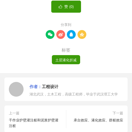
赞 (
0
)

分享到




标签
土层液化折减
作者：
工程设计
湖北武汉，土木工程，高级工程师，毕业于武汉理工大学
上一篇
下一篇
干作业护壁灌注桩和泥浆护壁灌
承台效应、液化效应、群桩效应
注桩