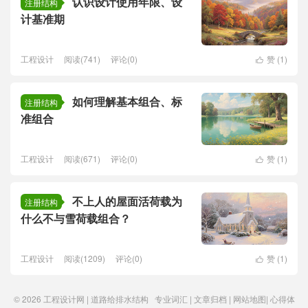
认识设计使用年限、设
注册结构
计基准期
工程设计
阅读(741)
评论(0)
赞 (
1
)

如何理解基本组合、标
注册结构
准组合
工程设计
阅读(671)
评论(0)
赞 (
1
)

不上人的屋面活荷载为
注册结构
什么不与雪荷载组合？
工程设计
阅读(1209)
评论(0)
赞 (
1
)

© 2026
工程设计网 | 道路给排水结构
专业词汇
|
文章归档
|
网站地图
|
心得体