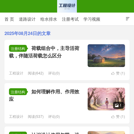
首 页
道路设计
给水排水
注册考试
学习视频

CAD图纸
专业词汇
规范下载
在线留言
2025年08月24日的文章
荷载组合中，主导活荷
工程设计网 | 道路给排水结构
注册结构
载，伴随活荷载怎么区分
工程设计
阅读(642)
评论(0)
赞 (
1
)

如何理解作用、作用效
注册结构
应
1

工程设计
阅读(537)
评论(0)
赞 (
1
)
