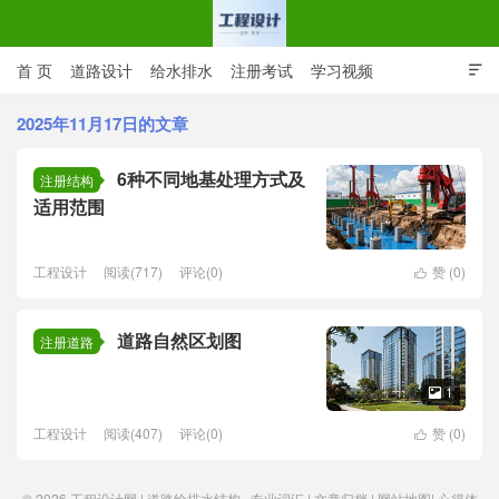
首 页
道路设计
给水排水
注册考试
学习视频

CAD图纸
专业词汇
规范下载
在线留言
2025年11月17日的文章
6种不同地基处理方式及
工程设计网 | 道路给排水结构
注册结构
适用范围
工程设计
阅读(717)
评论(0)
赞 (
0
)

道路自然区划图
注册道路
1

工程设计
阅读(407)
评论(0)
赞 (
0
)

© 2026
工程设计网 | 道路给排水结构
专业词汇
|
文章归档
|
网站地图
|
心得体