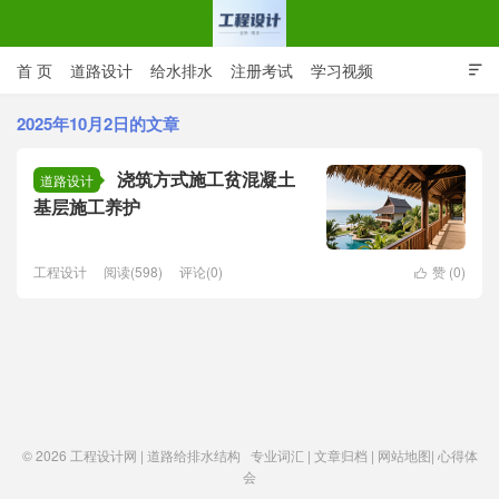
首 页
道路设计
给水排水
注册考试
学习视频

CAD图纸
专业词汇
规范下载
在线留言
2025年10月2日的文章
浇筑方式施工贫混凝土
工程设计网 | 道路给排水结构
道路设计
基层施工养护
工程设计
阅读(598)
评论(0)
赞 (
0
)

© 2026
工程设计网 | 道路给排水结构
专业词汇
|
文章归档
|
网站地图
|
心得体
会