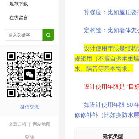
规范下载
算强度：比如屋顶要
在线留言
定构造：比如墙体怎

设计使用年限
是结构
规矩用（不擅自拆承重
水、隔音等基本需求。
设计使用年限
是 “目
如设计使用年限 50 
微信交流
修修补补（比如换防水
文章归档
|
网站地图
建筑类型
登陆