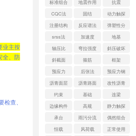
标准组合
地震作用
抗震
CQC法
固结
动力触探
注册结构
反应谱法
弹塑性分
析
srss法
加速度
地基
要业主按
轴压比
弯拉强度
斜压破坏
安全、防
斜截面
箍筋
框架
预应力
后张法
预应力钢
筋
沥青面层
沥青路面
改性沥青
约束
基础
连梁
需要检查、
边缘构件
高规
静力触探
承台
雨污分流
偶然组合
恒载
风荷载
正常使用