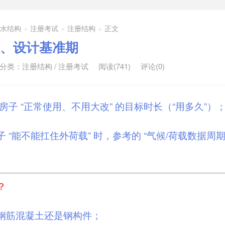
排水结构
注册考试
注册结构
正文
>
>
>
、设计基准期
分类：
注册结构
/
注册考试
阅读(741)
评论(0)
房子 “正常使用、不用大改” 的目标时长（“用多久”）
子 “能不能扛住外荷载” 时，参考的 “气候/荷载数据周
？
钢筋混凝土还是钢构件；