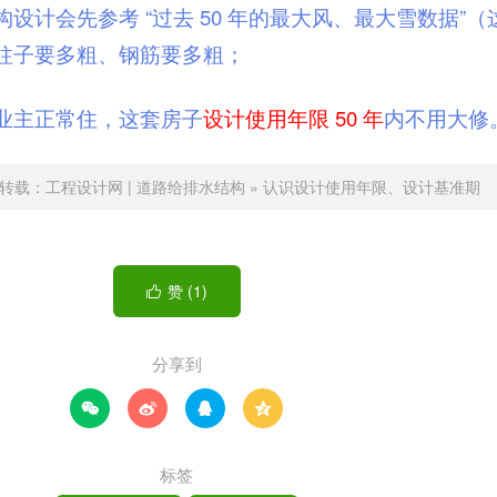
设计会先参考 “过去 50 年的最大风、最大雪数据”（
柱子要多粗、钢筋要多粗；
业主正常住，这套房子
设计使用年限 50 年
内不用大修
转载：
工程设计网 | 道路给排水结构
»
认识设计使用年限、设计基准期
赞 (
1
)

分享到




标签