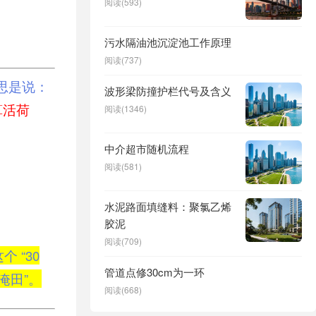
阅读(593)
污水隔油池沉淀池工作原理
阅读(737)
思是说：
波形梁防撞护栏代号及含义
算活荷
阅读(1346)
中介超市随机流程
阅读(581)
水泥路面填缝料：聚氯乙烯
胶泥
阅读(709)
 “30
管道点修30cm为一环
淹田”。
阅读(668)