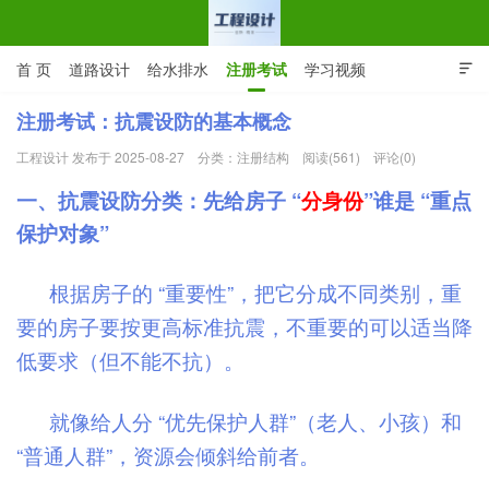
首 页
道路设计
给水排水
注册考试
学习视频

CAD图纸
专业词汇
规范下载
在线留言
注册考试：抗震设防的基本概念
工程设计 发布于 2025-08-27
分类：
注册结构
阅读(561)
评论(0)
工程设计网 | 道路给排水结构
一、抗震设防分类：先给房子 “
分身份
”谁是 “重点
保护对象”
根据房子的 “重要性”，把它分成不同类别，重
要的房子要按更高标准抗震，不重要的可以适当降
低要求（但不能不抗）。
就像给人分 “优先保护人群”（老人、小孩）和
“普通人群”，资源会倾斜给前者。