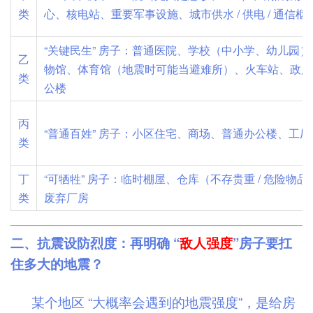
类
心、核电站、重要军事设施、城市供水 / 供电 / 通信枢
“关键民生” 房子：普通医院、学校（中小学、幼儿园）
乙
物馆、体育馆（地震时可能当避难所）、火车站、政府
类
公楼
丙
“普通百姓” 房子：小区住宅、商场、普通办公楼、工厂
类
丁
“可牺牲” 房子：临时棚屋、仓库（不存贵重 / 危险物品
类
废弃厂房
二、抗震设防烈度：再明确 “
敌人强度
”房子要扛
住多大的地震？
某个地区 “大概率会遇到的地震强度”，是给房