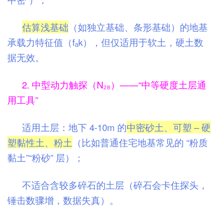
估算浅基础
（如独立基础、条形基础）的地基
承载力特征值（fₐk），但仅适用于软土，硬土数
据无效。
2. 中型动力触探（N₂₈）——“中等硬度土层通
用工具”
适用土层：地下 4-10m 的
中密砂土、可塑 – 硬
塑黏性土、粉土
（比如普通住宅地基常见的 “粉质
黏土”“粉砂” 层）；
不适合含较多碎石的土层（碎石会卡住探头，
锤击数骤增，数据失真）。