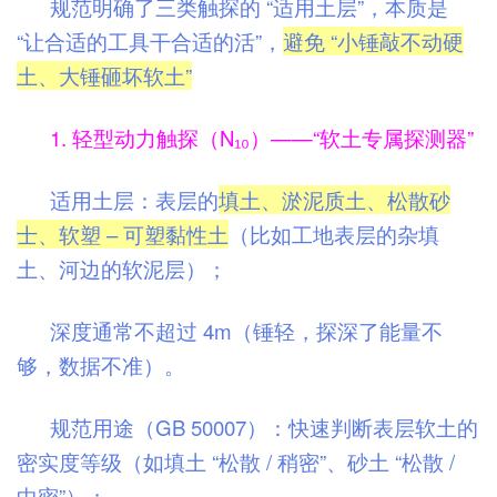
规范明确了三类触探的 “适用土层”，本质是
“让合适的工具干合适的活”，
避免 “小锤敲不动硬
土、大锤砸坏软土”
1. 轻型动力触探（N₁₀）——“软土专属探测器”
适用土层：表层的
填土、淤泥质土、松散砂
士、软塑 – 可塑黏性土
（比如工地表层的杂填
土、河边的软泥层）；
深度通常不超过 4m（锤轻，探深了能量不
够，数据不准）。
规范用途（GB 50007）：快速判断表层软土的
密实度等级（如填土 “松散 / 稍密”、砂土 “松散 /
中密”）；