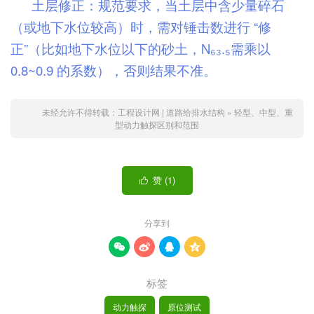
土层修正：规范要求，当土层中含少量碎石
（或地下水位较高）时，需对锤击数进行 “修
正”（比如地下水位以下的砂土，N₆₃.₅需乘以
0.8~0.9 的系数），否则结果不准。
未经允许不得转载：
工程设计网 | 道路给排水结构
»
轻型、中型、重
型动力触探区别和范围
赞 (
1
)

分享到




标签
动力触探
原位测试