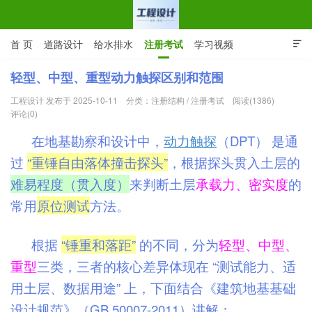
首 页
道路设计
给水排水
注册考试
学习视频

CAD图纸
专业词汇
规范下载
在线留言
轻型、中型、重型动力触探区别和范围
工程设计 发布于 2025-10-11
分类：
注册结构
/
注册考试
阅读(1386)
工程设计网 | 道路给排水结构
评论(0)
在地基勘察和设计中，
动力触探
（DPT） 是通
过
“重锤自由落体撞击探头”
，根据探头贯入土层的
难易程度（贯入度）
来判断土层
承载力、密实度
的
常用
原位测试
方法。
根据
“锤重和落距”
的不同，分为
轻型、中型、
重型
三类，三者的核心差异体现在 “测试能力、适
用土层、数据用途” 上，下面结合《建筑地基基础
设计规范》（GB 50007-2011）讲解：