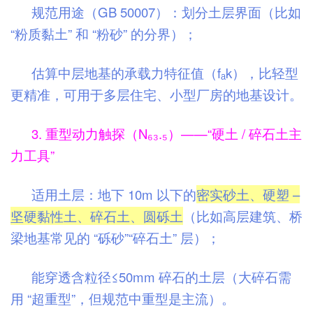
规范用途（GB 50007）：划分土层界面（比如
“粉质黏土” 和 “粉砂” 的分界）；
估算中层地基的承载力特征值（fₐk），比轻型
更精准，可用于多层住宅、小型厂房的地基设计。
3. 重型动力触探（N₆₃.₅）——“硬土 / 碎石土主
力工具”
适用土层：地下 10m 以下的
密实砂土、硬塑 –
坚硬黏性土、碎石土、圆砾土
（比如高层建筑、桥
梁地基常见的 “砾砂”“碎石土” 层）；
能穿透含粒径≤50mm 碎石的土层（大碎石需
用 “超重型”，但规范中重型是主流）。