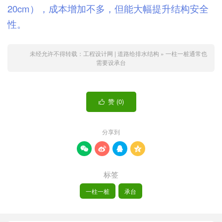
20cm），成本增加不多，但能大幅提升结构安全
性。
未经允许不得转载：
工程设计网 | 道路给排水结构
»
一柱一桩通常也
需要设承台
赞 (
0
)

分享到




标签
一柱一桩
承台