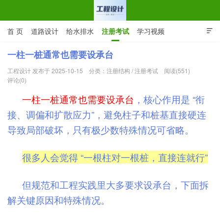
首 页
道路设计
给水排水
注册考试
学习视频

CAD图纸
专业词汇
规范下载
在线留言
一柱一桩通常也需要设承台
工程设计 发布于 2025-10-15
分类：
注册结构
/
注册考试
阅读(551)
工程设计网 | 道路给排水结构
评论(0)
一柱一桩通常也需要设承台
，核心作用是 “衔
接、调偏和扩散应力”，避免柱子和桩基直接硬连
导致局部破坏，只有极少数特殊情况可省略。
很多人会觉得 “一根柱对一根桩，直接连就行”
但规范和工程实践里大多要求设承台，下面拆
解关键原因和特殊情况。