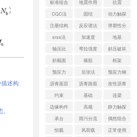
标准组合
地震作用
抗震
CQC法
固结
动力触探
注册结构
反应谱法
弹塑性分
析
srss法
加速度
地基
轴压比
弯拉强度
斜压破坏
斜截面
箍筋
框架
预应力
后张法
预应力钢
筋
中描述构
沥青面层
沥青路面
改性沥青
约束
基础
连梁
边缘构件
高规
静力触探
态。
承台
雨污分流
偶然组合
恒载
风荷载
正常使用