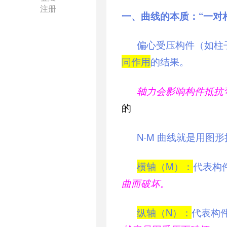
注册
一、曲线的本质：“一对
偏心受压构件（如柱
同作用
的结果。
轴力会影响构件抵抗
的
N-M 曲线就是用图形
横轴（M）：
代表构
曲而破坏。
纵轴（N）：
代表构