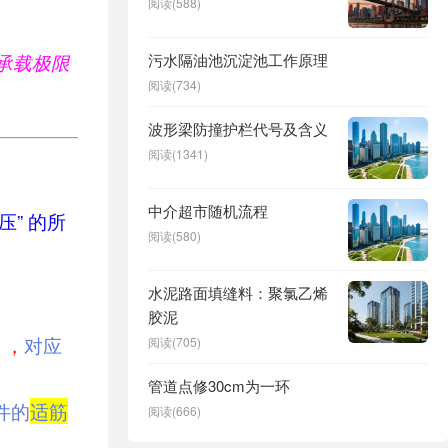
阅读(588)
承载极限
污水隔油池沉淀池工作原理
阅读(734)
波形梁防撞护栏代号及含义
阅读(1341)
中介超市随机流程
压” 的所
阅读(580)
水泥路面填缝料：聚氯乙烯
胶泥
），
对应
阅读(705)
管道点修30cm为一环
件的
适筋
阅读(666)