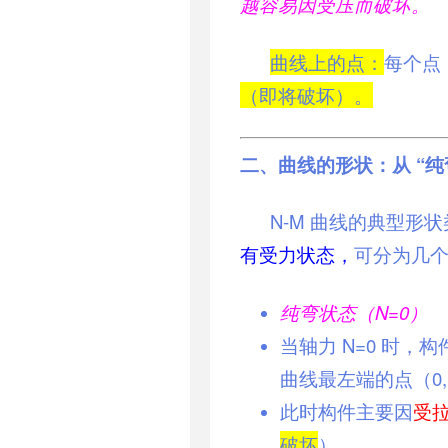
越容易因受压而破坏。
曲线上的点：
每个点
（即将破坏）。
二、曲线的形状：从 “纯弯
N-M 曲线的典型形
有受力状态，
可分为几
纯弯状态（N=0）
当轴力 N=0 时，
曲线最左端的点（0,
此时构件主要因
受
破坏
）。