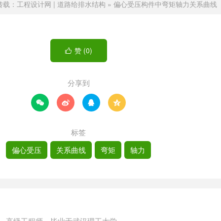
转载：
工程设计网 | 道路给排水结构
»
偏心受压构件中弯矩轴力关系曲线
赞 (
0
)

分享到




标签
偏心受压
关系曲线
弯矩
轴力
，高级工程师，毕业于武汉理工大学