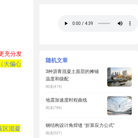
筋更充分发
随机文章
征（大偏心
3种沥青混凝土面层的摊铺
温度和级配
阅读(419)
地震加速度时程曲线
阅读(789)
钢结构设计角焊缝 “折算应力公式”
压区混凝
阅读(527)