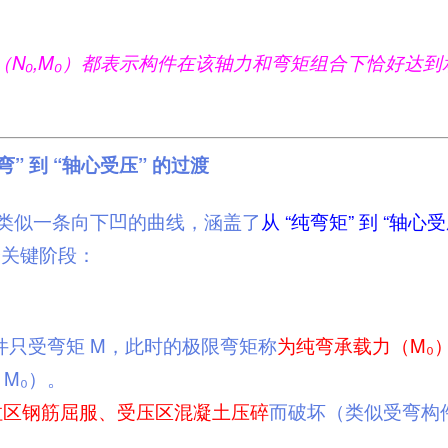
（N₀,M₀）都表示构件在该轴力和弯矩组合下恰好达到
” 到 “轴心受压” 的过渡
状类似一条向下凹的曲线，涵盖了
从 “纯弯矩” 到 “轴心受
个关键阶段：
构件只受弯矩 M，此时的极限弯矩称
为纯弯承载力（M₀
 M₀）。
拉区钢筋屈服、受压区混凝土压碎
而破坏（类似受弯构