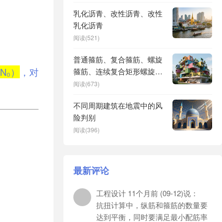
乳化沥青、改性沥青、改性
乳化沥青
阅读(521)
普通箍筋、复合箍筋、螺旋
N₀）
，对
箍筋、连续复合矩形螺旋箍
筋
阅读(673)
不同周期建筑在地震中的风
险判别
阅读(396)
最新评论
工程设计
11个月前 (09-12)说：
抗扭计算中，纵筋和箍筋的数量要
达到平衡，同时要满足最小配筋率