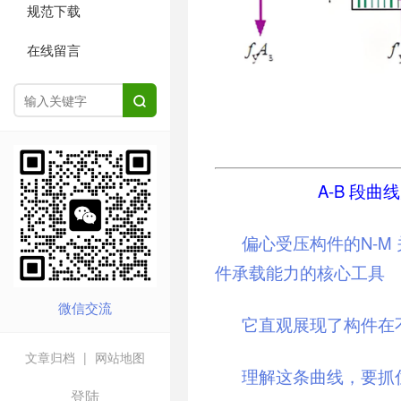
规范下载
在线留言

A-B 段
偏心受压构件的N-M
件承载能力的核心工具
微信交流
它直观展现了构件在
文章归档
|
网站地图
理解这条曲线，要抓住
登陆