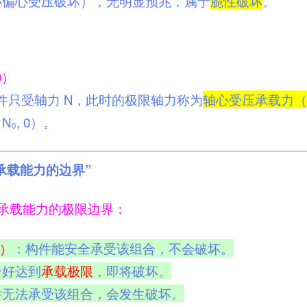
小偏心受压破坏），无明显预兆，属于
脆性破坏
。
0）
构件只受轴力 N，此时的极限轴力称为
轴心受压承载力（
₀, 0）。
承载能力的边界”
件承载能力的极限边界：
M）
：构件能安全承受该组合，不会破坏。
恰好达到
承载极限
，即将破坏。
件无法承受该组合，会发生破坏。