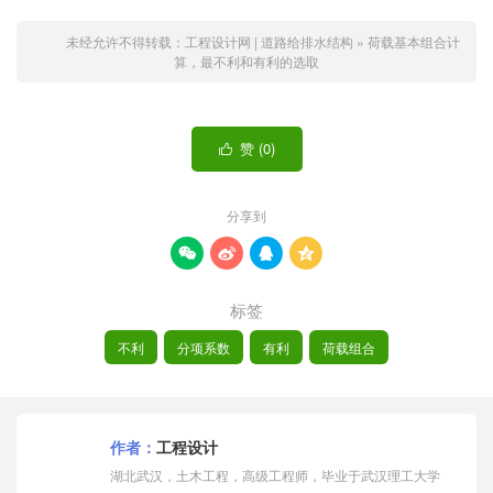
未经允许不得转载：
工程设计网 | 道路给排水结构
»
荷载基本组合计
算，最不利和有利的选取
赞 (
0
)

分享到




标签
不利
分项系数
有利
荷载组合
作者：
工程设计
湖北武汉，土木工程，高级工程师，毕业于武汉理工大学