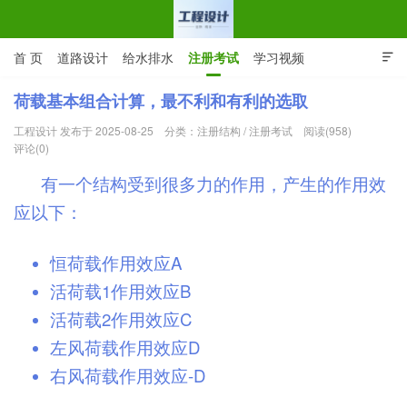
首 页
道路设计
给水排水
注册考试
学习视频

CAD图纸
专业词汇
规范下载
在线留言
荷载基本组合计算，最不利和有利的选取
工程设计 发布于 2025-08-25
分类：
注册结构
/
注册考试
阅读(958)
工程设计网 | 道路给排水结构
评论(0)
有一个结构受到很多力的作用，产生的作用效
应以下：
恒荷载作用效应A
活荷载1作用效应B
活荷载2作用效应C
左风荷载作用效应D
右风荷载作用效应-D