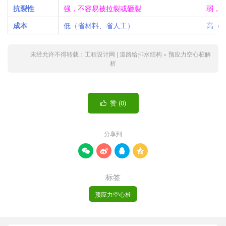
抗裂性
强，不容易被拉裂或砸裂
弱，
成本
低（省材料、省人工）
高（
未经允许不得转载：
工程设计网 | 道路给排水结构
»
预应力空心桩解
析
赞 (
0
)

分享到




标签
预应力空心桩