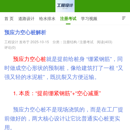
首 页
道路设计
给水排水
注册考试
学习视频

CAD图纸
专业词汇
规范下载
在线留言
预应力空心桩解析
工程设计 发布于 2025-10-15
分类：
注册结构
/
注册考试
阅读(403)
工程设计网 | 道路给排水结构
评论(0)
预应力空心桩
就是提前给桩身 “绷紧钢筋”，同
时做成空心形状的预制桩，像给建筑打了一根 “又
强又轻的水泥桩”，既抗裂又方便运输。
1. 本质：“提前绷紧钢筋”+“空心减重”
预应力空心桩不是现场浇筑的，而是在工厂提
前做好的，两大核心设计让它比普通实心桩更实
用。