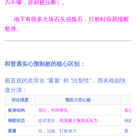
力不够，容易被压断）。
地下有很多大块石头或孤石，打桩时容易撞断
桩身。
和普通实心预制桩的核心区别：
最直观的差异在 “重量” 和 “抗裂性”，用表格能快
速分清：
对比维度
预应力空心桩
桩身结构
空心，中间有孔
实心
钢筋状态
提前受拉，
给混凝土预加压应力
钢筋
重量
轻，运输、打桩省力
重，