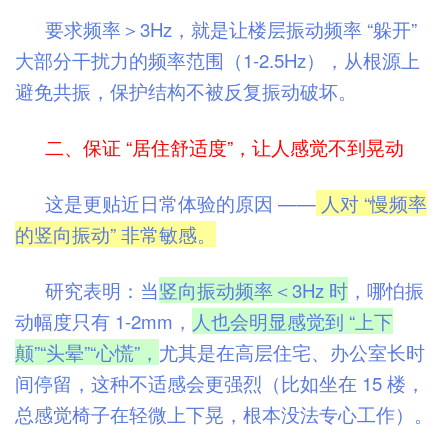
要求频率＞3Hz，就是让楼层振动频率 “躲开”
大部分干扰力的频率范围（1-2.5Hz），从根源上
避免共振，保护结构不被反复振动破坏。
二、保证 “居住舒适度”，让人感觉不到晃动
这是更贴近日常体验的原因 ——
人对 “慢频率
的竖向振动” 非常敏感。
研究表明：当
竖向振动频率＜3Hz 时
，哪怕振
动幅度只有 1-2mm，
人也会明显感觉到 “上下
颠”“头晕”“心慌”，
尤其是在高层住宅、办公室长时
间停留，这种不适感会更强烈（比如坐在 15 楼，
总感觉椅子在轻微上下晃，根本没法专心工作）。