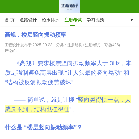
首 页
道路设计
给水排水
注册考试
学习视频

CAD图纸
专业词汇
规范下载
在线留言
高规：楼层竖向振动频率
工程设计 发布于 2025-09-28
分类：
注册结构
/
注册考试
阅读(426)
工程设计网 | 道路给排水结构
评论(0)
《高规》要求楼层竖向振动频率大于 3Hz，本
质是强制避免高层出现 “让人头晕的竖向晃动” 和
“结构被反复振动疲劳破坏”。
—— 简单说，就是让楼 “
竖向晃得快一点，人
感觉不到，结构也扛得住
”。
什么是 “楼层竖向振动频率”？