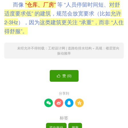
而像
“仓库、厂房”
等 “人员停留时间短、
对舒
适度要求低” 的建筑
，规范会放宽要求（比如
允许
2-3Hz
），因为
这类建筑更关注 “承重”，而非 “人住
得舒服”。
未经允许不得转载：
工程设计网 | 道路给排水结构
»
高规：楼层竖向
振动频率
赞 (
0
)

分享到




标签
竖向振动
频率