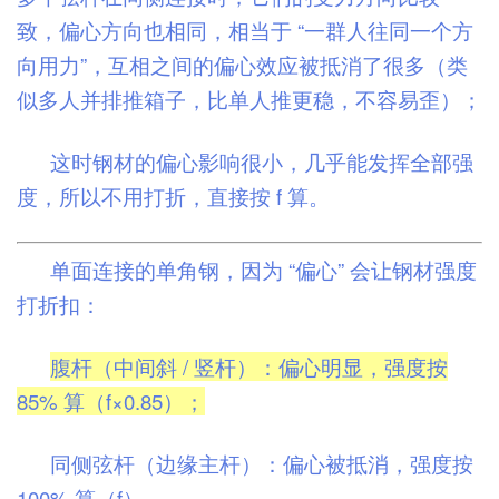
致，偏心方向也相同，相当于 “一群人往同一个方
向用力”，互相之间的偏心效应被抵消了很多（类
似多人并排推箱子，比单人推更稳，不容易歪）；
这时钢材的偏心影响很小，几乎能发挥全部强
度，所以不用打折，直接按 f 算。
单面连接的单角钢，因为 “偏心” 会让钢材强度
打折扣：
腹杆（中间斜 / 竖杆）：偏心明显，强度按
85% 算（f×0.85）；
同侧弦杆（边缘主杆）：偏心被抵消，强度按
100% 算（f）。