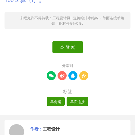
未经允许不得转载：
工程设计网 | 道路给排水结构
»
单面连接单角
钢，钢材强度f×0.85
赞 (
0
)

分享到




标签
单角钢
单面连接
作者：
工程设计