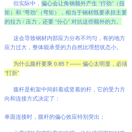
但实际中，
偏心会让角钢额外产生 “拧劲”（扭
矩）和 “弯劲”（弯矩），相当于钢材既要承担主要
的拉力 / 压力，还要 “分心” 对抗这些额外的力。
这会导致钢材内部应力分布不均匀，有的地方
应力过大，整体能承受的力自然比理想状态小。
为什么腹杆要乘 0.85？—— 偏心太明显，必须
“打折”
腹杆是桁架中间斜着或竖着的杆，它的受力方
向和连接方式决定了：
单面连接时，腹杆的偏心效应特别突出；