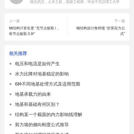
湖北武汉，土木工程，高级工程师，毕业于武汉理工大学
上一篇
下一篇
钢结构计算长度 “无节点板取 l，
钢结构设计角焊缝 “折算应力公
有节点板取 0.9l”
式”
相关推荐
电压和电流是如何产生
水力比降对地基稳定的影响
6种不同地基处理方式及适用范围
地基承载力的由来
地基和基础有何区别？
结构某一个截面的内力影响线理解
剪力墙的侧向刚度公式推导