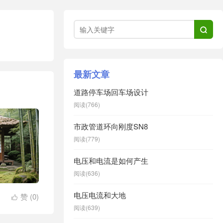

最新文章
道路停车场回车场设计
阅读(766)
市政管道环向刚度SN8
阅读(779)
电压和电流是如何产生
阅读(636)
电压电流和大地
赞 (
0
)

阅读(639)