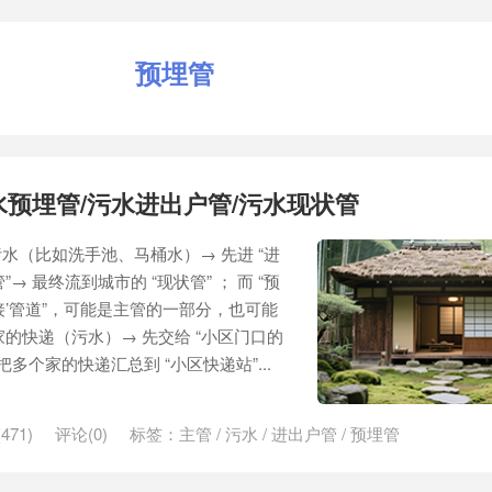
预埋管
水预埋管/污水进出户管/污水现状管
水（比如洗手池、马桶水）→ 先进 “进
”→ 最终流到城市的 “现状管” ； 而 “预
 待接’管道”，可能是主管的一部分，也可能
家的快递（污水）→ 先交给 “小区门口的
多个家的快递汇总到 “小区快递站”...
471)
评论(0)
标签：
主管
/
污水
/
进出户管
/
预埋管