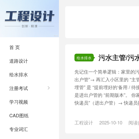
首 页
污水主管/污
给水排水
道路设计
先记住一个简单逻辑：家里的污
给水排水
出户管”→ 再汇入小区里的 “主管
埋管” 是 “提前埋好的‘备用 /
注册考试
是进出户管的 “前期版本”。 你
学习视频
快递员”（进出户管）→ 快递员把
CAD图纸
工程设计
2025-10-10
阅读(
专业词汇