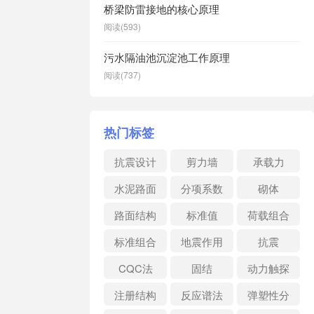
桥梁防雷接地的核心原理
阅读(593)
污水隔油池沉淀池工作原理
阅读(737)
热门标签
抗震设计
剪力墙
承载力
水泥路面
分项系数
砌体
路面结构
标准值
荷载组合
标准组合
地震作用
抗震
CQC法
固结
动力触探
注册结构
反应谱法
弹塑性分
析