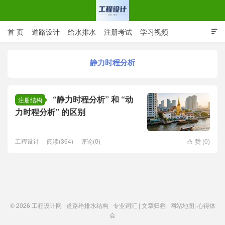
首 页
道路设计
给水排水
注册考试
学习视频

CAD图纸
专业词汇
规范下载
在线留言
静力时程分析
工程设计网 | 道路给排水结构
“静力时程分析” 和 “动
注册结构
力时程分析” 的区别
工程设计
阅读(364)
评论(0)
赞 (
0
)

© 2026
工程设计网 | 道路给排水结构
专业词汇
|
文章归档
|
网站地图
|
心得体
会