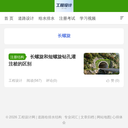
首 页
道路设计
给水排水
注册考试
学习视频

CAD图纸
专业词汇
规范下载
在线留言
长螺旋
工程设计网 | 道路给排水结构
长螺旋和短螺旋钻孔灌
注册结构
注桩的区别
工程设计
阅读(567)
评论(0)
赞 (
0
)

© 2026
工程设计网 | 道路给排水结构
专业词汇
|
文章归档
|
网站地图
|
心得体
会