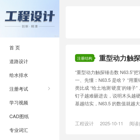
首 页
重型动力触探锤
注册结构
道路设计
“重型动力触探锤击数 N63.5”
给水排水
一、先懂：N63.5 是啥？ “
类比成 “给土地测‘硬度’的锤
注册考试
钉子越难砸进去，说明木头越硬
学习视频
基越结实，N63.5 的数值就越大。 1
CAD图纸
工程设计
2025-10-11
阅读(
专业词汇