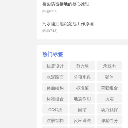
桥梁防雷接地的核心原理
阅读(601)
污水隔油池沉淀池工作原理
阅读(743)
热门标签
抗震设计
剪力墙
承载力
水泥路面
分项系数
砌体
路面结构
标准值
荷载组合
标准组合
地震作用
抗震
CQC法
固结
动力触探
注册结构
反应谱法
弹塑性分
析