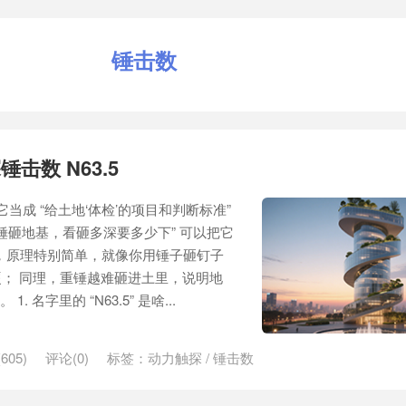
锤击数
击数 N63.5
把它当成 “给土地‘体检’的项目和判断标准”
用重锤砸地基，看砸多深要多少下” 可以把它
子”，原理特别简单，就像你用锤子砸钉子
； 同理，重锤越难砸进土里，说明地
. 名字里的 “N63.5” 是啥...
605)
评论(0)
标签：
动力触探
/
锤击数