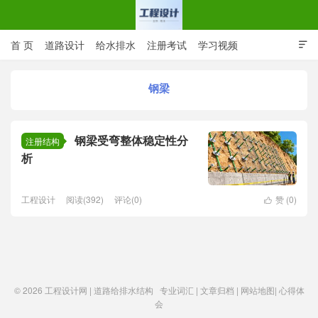
首 页
道路设计
给水排水
注册考试
学习视频

CAD图纸
专业词汇
规范下载
在线留言
钢梁
工程设计网 | 道路给排水结构
钢梁受弯整体稳定性分
注册结构
析
工程设计
阅读(392)
评论(0)
赞 (
0
)

© 2026
工程设计网 | 道路给排水结构
专业词汇
|
文章归档
|
网站地图
|
心得体
会