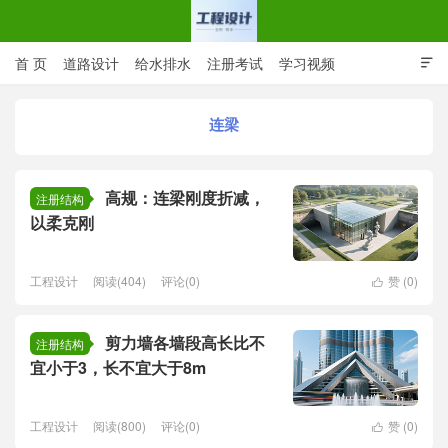
首 页
道路设计
给水排水
注册考试
学习视频

CAD图纸
专业词汇
规范下载
在线留言
连梁
工程设计网 | 道路给排水结构
高规：连梁刚度折减，
注册结构
以柔克刚
工程设计
阅读(404)
评论(0)
赞 (
0
)

剪力墙各墙段高长比不
注册结构
宜小于3，长不宜大于8m
工程设计
阅读(800)
评论(0)
赞 (
0
)
