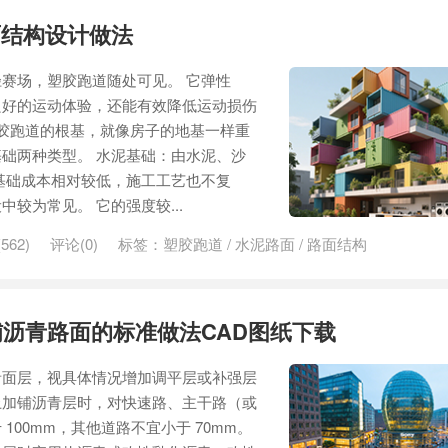
面结构设计做法
赛场，塑胶跑道随处可见。 它弹性
良好的运动体验，还能有效降低运动损伤
塑胶跑道的根基，就像房子的地基一样重
础两种类型。 水泥基础：由水泥、沙
基础成本相对较低，施工工艺也不复
较为常见。 它的强度较...
562)
评论(0)
标签：
塑胶跑道
/
水泥路面
/
路面结构
沥青路面的标准做法CAD图纸下载
青面层，视具体情况增加调平层或补强层
上加铺沥青层时，对快速路、主干路（或
100mm，其他道路不宜小于 70mm。