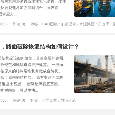
青层时宜用热沥青或改性乳化沥青、改性
缓反射裂缝及加强层间结合，宜设置
青应力...
665)
评论(0)
标签：
CAD图纸
/
加铺沥青
/
水泥路面
/
白改黑
/
造，路面破除恢复结构如何设计？
面结构应该如何修复，目前主要的参照
收规范和城镇道路养护规范。 一般而
构按原来的结构层恢复并做成台阶状。
低于原来的结构层。 原方案路面结构
0贫混凝土基层，1层级配碎石底基层。
时间短，可以更快...
530)
评论(0)
标签：
路面结构
/
雨污分流