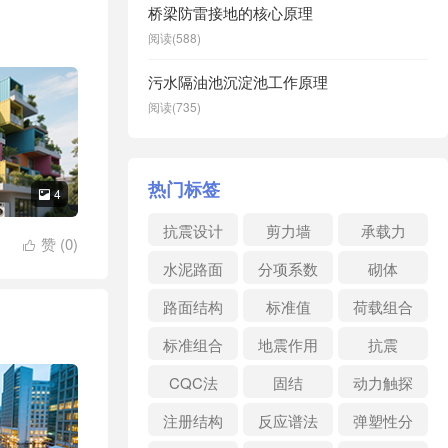
桥梁防雷接地的核心原理
阅读(588)
污水隔油池沉淀池工作原理
阅读(735)
热门标签
4

抗震设计
剪力墙
承载力
赞 (
0
)

水泥路面
分项系数
砌体
路面结构
标准值
荷载组合
标准组合
地震作用
抗震
CQC法
固结
动力触探
注册结构
反应谱法
弹塑性分
析