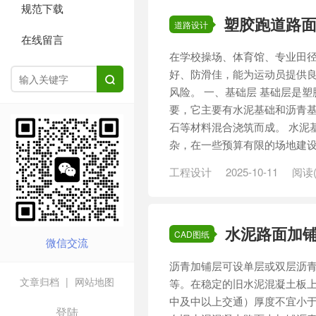
规范下载
塑胶跑道路
道路设计
在线留言
在学校操场、体育馆、专业田径
好、防滑佳，能为运动员提供

风险。 一、基础层 基础层是
要，它主要有水泥基础和沥青基
石等材料混合浇筑而成。 水泥
杂，在一些预算有限的场地建设中
工程设计
2025-10-11
阅读(
水泥路面加铺
CAD图纸
微信交流
沥青加铺层可设单层或双层沥
文章归档
|
网站地图
等。在稳定的旧水泥混凝土板
中及中以上交通）厚度不宜小于 
登陆