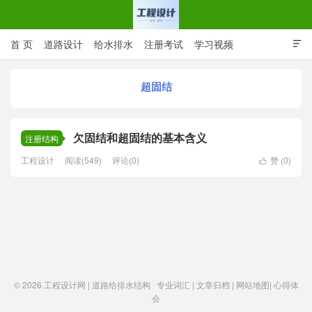
首 页
道路设计
给水排水
注册考试
学习视频

CAD图纸
专业词汇
规范下载
在线留言
超固结
工程设计网 | 道路给排水结构
欠固结和超固结的基本含义
注册结构
工程设计
阅读(549)
评论(0)
赞 (
0
)

© 2026
工程设计网 | 道路给排水结构
专业词汇
|
文章归档
|
网站地图
|
心得体
会