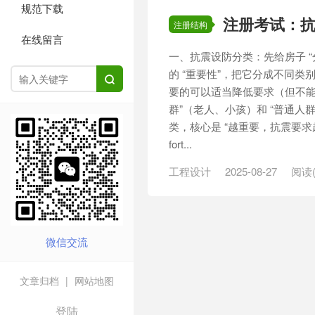
规范下载
注册考试：
注册结构
在线留言
一、抗震设防分类：先给房子 “分
的 “重要性”，把它分成不同

要的可以适当降低要求（但不能
群”（老人、小孩）和 “普通人群
类，核心是 “越重要，抗震要求越严”
fort...
工程设计
2025-08-27
阅读(
微信交流
文章归档
|
网站地图
登陆