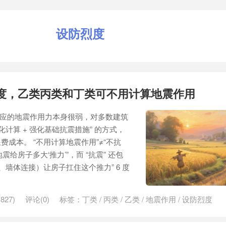
设防烈度
度，乙类丙类和丁类可不用计算地震作用
对应的地震作用力本身很弱，对多数建筑
计算 + 强化基础抗震措施” 的方式，
成本。 “不用计算地震作用”≠“不抗
震给房子多大‘推力’”，而 “抗震” 还包
、墙体连接）让房子扛住这个推力” 6 度
827)
评论(0)
标签：
丁类
/
丙类
/
乙类
/
地震作用
/
设防烈度