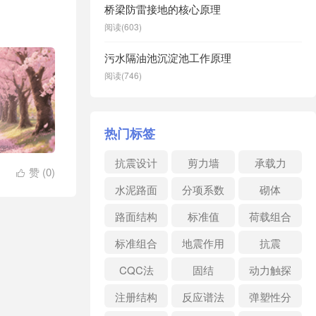
桥梁防雷接地的核心原理
阅读(603)
污水隔油池沉淀池工作原理
阅读(746)
热门标签
抗震设计
剪力墙
承载力
赞 (
0
)

水泥路面
分项系数
砌体
路面结构
标准值
荷载组合
标准组合
地震作用
抗震
CQC法
固结
动力触探
注册结构
反应谱法
弹塑性分
析