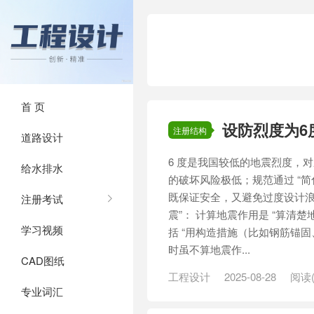
首 页
设防烈度为6
注册结构
道路设计
6 度是我国较低的地震烈度，
给水排水
的破坏风险极低；规范通过 “简化
既保证安全，又避免过度设计浪费
注册考试
震”： 计算地震作用是 “算清楚地
学习视频
括 “用构造措施（比如钢筋锚固
时虽不算地震作...
CAD图纸
工程设计
2025-08-28
阅读(
专业词汇