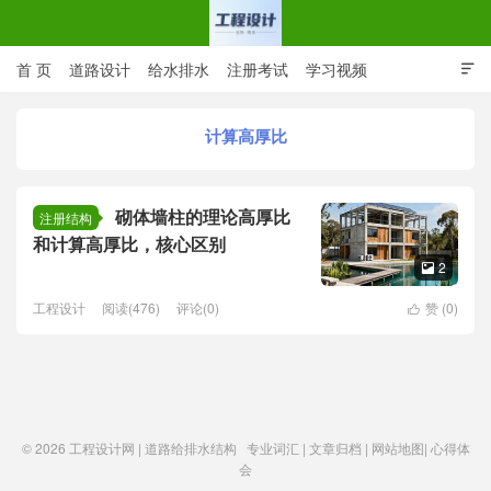
首 页
道路设计
给水排水
注册考试
学习视频

CAD图纸
专业词汇
规范下载
在线留言
计算高厚比
工程设计网 | 道路给排水结构
砌体墙柱的理论高厚比
注册结构
和计算高厚比，核心区别
2

工程设计
阅读(476)
评论(0)
赞 (
0
)

© 2026
工程设计网 | 道路给排水结构
专业词汇
|
文章归档
|
网站地图
|
心得体
会