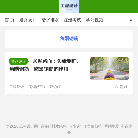
首 页
道路设计
给水排水
注册考试
学习视频

CAD图纸
专业词汇
规范下载
在线留言
角隅钢筋
工程设计网 | 道路给排水结构
水泥路面：边缘钢筋、
道路设计
角隅钢筋、防裂钢筋的作用
工程设计
阅读(670)
评论(0)
赞 (
1
)

© 2026
工程设计网 | 道路给排水结构
专业词汇
|
文章归档
|
网站地图
|
心得体
会