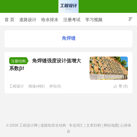
首 页
道路设计
给水排水
注册考试
学习视频

CAD图纸
专业词汇
规范下载
在线留言
角焊缝
工程设计网 | 道路给排水结构
角焊缝强度设计值增大
注册结构
系数βf
工程设计
阅读(482)
评论(0)
赞 (
0
)

© 2026
工程设计网 | 道路给排水结构
专业词汇
|
文章归档
|
网站地图
|
心得体
会