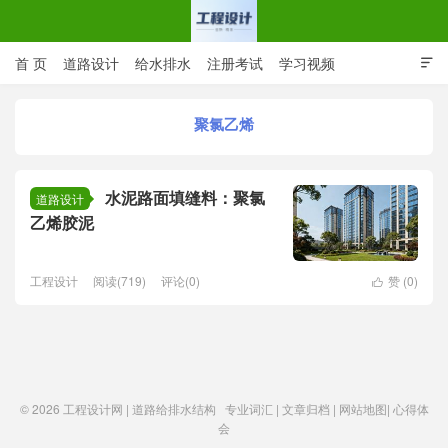
首 页
道路设计
给水排水
注册考试
学习视频

CAD图纸
专业词汇
规范下载
在线留言
聚氯乙烯
工程设计网 | 道路给排水结构
水泥路面填缝料：聚氯
道路设计
乙烯胶泥
工程设计
阅读(719)
评论(0)
赞 (
0
)

© 2026
工程设计网 | 道路给排水结构
专业词汇
|
文章归档
|
网站地图
|
心得体
会