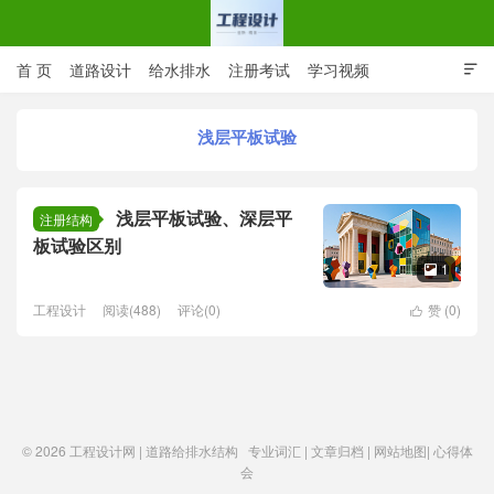
首 页
道路设计
给水排水
注册考试
学习视频

CAD图纸
专业词汇
规范下载
在线留言
浅层平板试验
工程设计网 | 道路给排水结构
浅层平板试验、深层平
注册结构
板试验区别
1

工程设计
阅读(488)
评论(0)
赞 (
0
)

© 2026
工程设计网 | 道路给排水结构
专业词汇
|
文章归档
|
网站地图
|
心得体
会