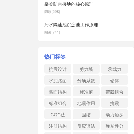
桥梁防雷接地的核心原理
阅读(598)
污水隔油池沉淀池工作原理
阅读(741)
热门标签
抗震设计
剪力墙
承载力
水泥路面
分项系数
砌体
路面结构
标准值
荷载组合
标准组合
地震作用
抗震
CQC法
固结
动力触探
注册结构
反应谱法
弹塑性分
析