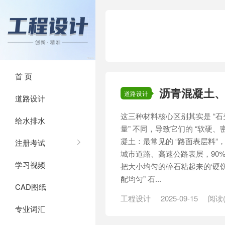
首 页
沥青混凝土
道路设计
道路设计
这三种材料核心区别其实是 “石
给水排水
量” 不同，导致它们的 “软硬、
凝土：最常见的 “路面表层料”，
注册考试
城市道路、高速公路表层，90
学习视频
把大小均匀的碎石粘起来的‘硬饼’
配均匀” 石...
CAD图纸
工程设计
2025-09-15
阅读(
专业词汇