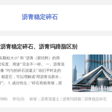
沥青稳定碎石
、沥青稳定碎石、沥青玛蹄脂区别
头颗粒大小” 和 “沥青（胶结料）的用
密实度、用途” 完全不一样。 一、沥青混
像 “均匀的碎石混凝土” 咱们平时走的
% 都是它，可以理解成“用沥青当胶水，
”。 1. 成分特点：“碎石有粗有细，搭
588)
评论(0)
标签：
沥青混凝土
/
沥青玛蹄脂
/
沥青稳定碎石