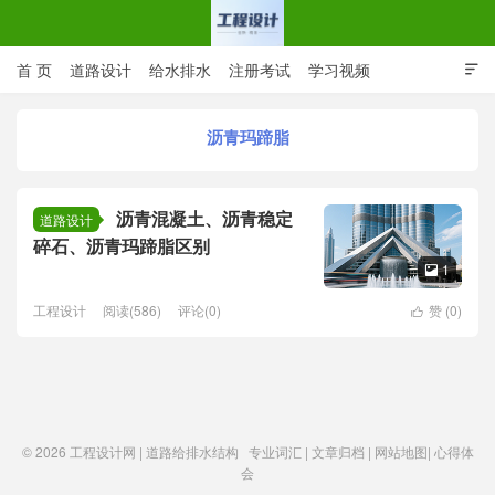
首 页
道路设计
给水排水
注册考试
学习视频

CAD图纸
专业词汇
规范下载
在线留言
沥青玛蹄脂
工程设计网 | 道路给排水结构
沥青混凝土、沥青稳定
道路设计
碎石、沥青玛蹄脂区别
1

工程设计
阅读(586)
评论(0)
赞 (
0
)

© 2026
工程设计网 | 道路给排水结构
专业词汇
|
文章归档
|
网站地图
|
心得体
会