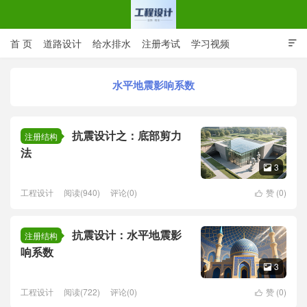
首 页
道路设计
给水排水
注册考试
学习视频

CAD图纸
专业词汇
规范下载
在线留言
水平地震影响系数
工程设计网 | 道路给排水结构
抗震设计之：底部剪力
注册结构
法
3

工程设计
阅读(940)
评论(0)
赞 (
0
)

抗震设计：水平地震影
注册结构
响系数
3

工程设计
阅读(722)
评论(0)
赞 (
0
)
