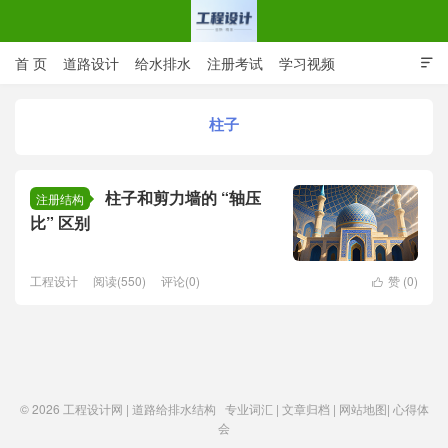
首 页
道路设计
给水排水
注册考试
学习视频

CAD图纸
专业词汇
规范下载
在线留言
柱子
工程设计网 | 道路给排水结构
柱子和剪力墙的 “轴压
注册结构
比” 区别
工程设计
阅读(550)
评论(0)
赞 (
0
)

© 2026
工程设计网 | 道路给排水结构
专业词汇
|
文章归档
|
网站地图
|
心得体
会