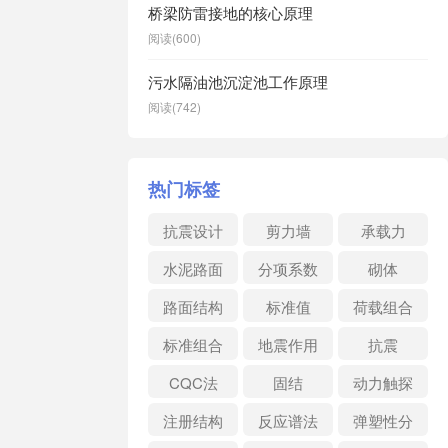
桥梁防雷接地的核心原理
阅读(600)
污水隔油池沉淀池工作原理
阅读(742)
热门标签
抗震设计
剪力墙
承载力
水泥路面
分项系数
砌体
路面结构
标准值
荷载组合
标准组合
地震作用
抗震
CQC法
固结
动力触探
注册结构
反应谱法
弹塑性分
析