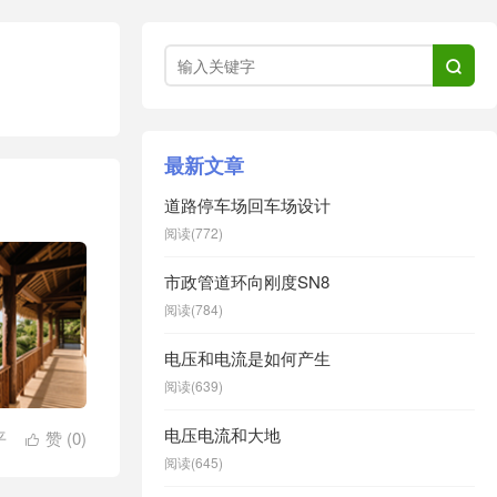

最新文章
道路停车场回车场设计
阅读(772)
市政管道环向刚度SN8
阅读(784)
电压和电流是如何产生
阅读(639)
电压电流和大地
平
赞 (
0
)

阅读(645)