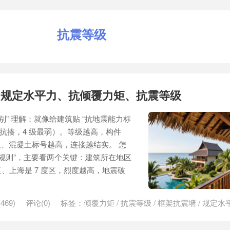
抗震等级
、规定水平力、抗倾覆力矩、抗震等级
级别” 理解：就像给建筑贴 “抗地震能力标
 级最抗揍，4 级最弱）。等级越高，构件
、混凝土标号越高，连接越结实。 怎
表规则”，主要看两个关键：建筑所在地区
区、上海是 7 度区，烈度越高，地震破
469)
评论(0)
标签：
倾覆力矩
/
抗震等级
/
框架抗震墙
/
规定水