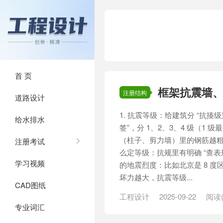
首 页
框架抗震墙
注册结构
道路设计
1. 抗震等级：给建筑分 “抗揍
给水排水
签”，分 1、2、3、4 级（1
（柱子、剪力墙）里的钢筋越粗
注册考试
么定等级：抗规里有明确 “查
学习视频
的地震烈度：比如北京是 8 度
坏力越大，抗震等级...
CAD图纸
工程设计
2025-09-22
阅读(
专业词汇
力