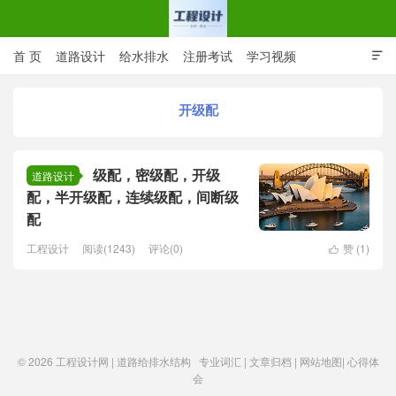
首 页
道路设计
给水排水
注册考试
学习视频

CAD图纸
专业词汇
规范下载
在线留言
开级配
工程设计网 | 道路给排水结构
级配，密级配，开级
道路设计
配，半开级配，连续级配，间断级
配
工程设计
阅读(1243)
评论(0)
赞 (
1
)

© 2026
工程设计网 | 道路给排水结构
专业词汇
|
文章归档
|
网站地图
|
心得体
会