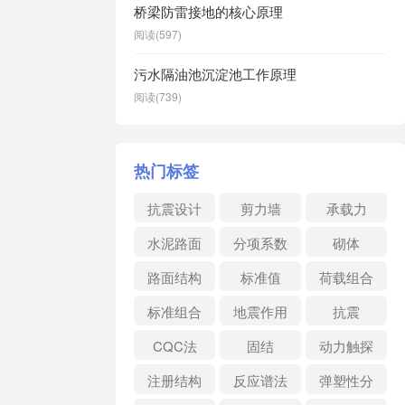
桥梁防雷接地的核心原理
阅读(597)
污水隔油池沉淀池工作原理
阅读(739)
热门标签
抗震设计
剪力墙
承载力
水泥路面
分项系数
砌体
路面结构
标准值
荷载组合
标准组合
地震作用
抗震
CQC法
固结
动力触探
注册结构
反应谱法
弹塑性分
析