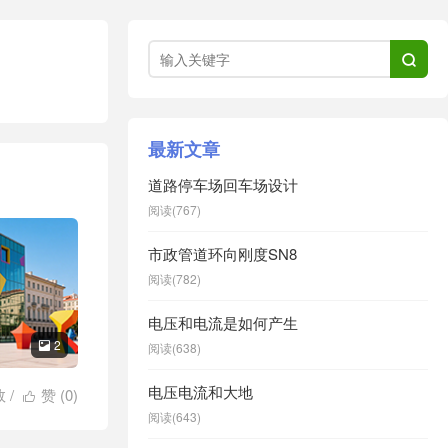

最新文章
道路停车场回车场设计
阅读(767)
市政管道环向刚度SN8
阅读(782)
电压和电流是如何产生
2

阅读(638)
电压电流和大地
数
/
赞 (
0
)

阅读(643)