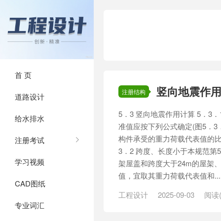
首 页
竖向地震作
注册结构
道路设计
5．3 竖向地震作用计算 5．3
给水排水
准值应按下列公式确定(图5．3
构件承受的重力荷载代表值的比
注册考试
3．2 跨度、长度小于本规范第
学习视频
架屋盖和跨度大于24m的屋架
值，宜取其重力荷载代表值和...
CAD图纸
工程设计
2025-09-03
阅读(
专业词汇
网架
/
长悬臂