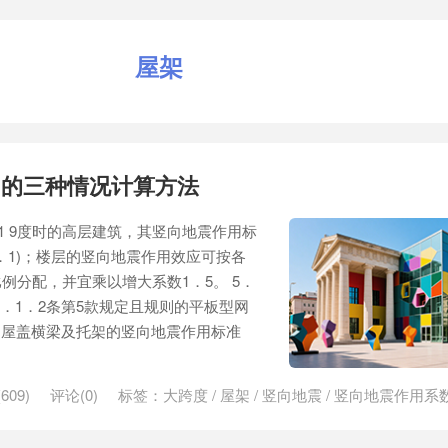
屋架
用的三种情况计算方法
．1 9度时的高层建筑，其竖向地震作用标
．1)；楼层的竖向地震作用效应可按各
例分配，并宜乘以增大系数1．5。 5．
5．1．2条第5款规定且规则的平板型网
、屋盖横梁及托架的竖向地震作用标准
609)
评论(0)
标签：
大跨度
/
屋架
/
竖向地震
/
竖向地震作用系