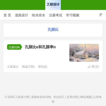
首 页
道路设计
给水排水
注册考试
学习视频

CAD图纸
专业词汇
规范下载
在线留言
孔隙比
工程设计网 | 道路给排水结构
孔隙比e和孔隙率n
注册结构
工程设计
阅读(733)
评论(0)
赞 (
0
)

© 2026
工程设计网 | 道路给排水结构
专业词汇
|
文章归档
|
网站地图
|
心得体
会