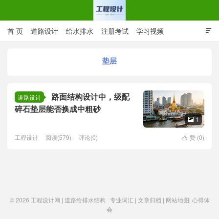
首 页
道路设计
给水排水
注册考试
学习视频

CAD图纸
专业词汇
规范下载
在线留言
垫层
工程设计网 | 道路给排水结构
路面结构设计中，级配
道路设计
碎石垫层能否换成中粗砂
1

工程设计
阅读(579)
评论(0)
赞 (
0
)

© 2026
工程设计网 | 道路给排水结构
专业词汇
|
文章归档
|
网站地图
|
心得体
会