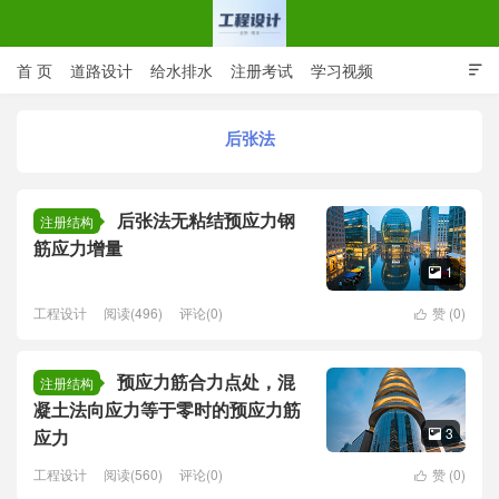
首 页
道路设计
给水排水
注册考试
学习视频

CAD图纸
专业词汇
规范下载
在线留言
后张法
工程设计网 | 道路给排水结构
后张法无粘结预应力钢
注册结构
筋应力增量
1

工程设计
阅读(496)
评论(0)
赞 (
0
)

预应力筋合力点处，混
注册结构
凝土法向应力等于零时的预应力筋
3
应力

工程设计
阅读(560)
评论(0)
赞 (
0
)
