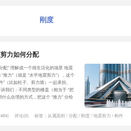
刚度
震剪力如何分配
分配” 理解成一个很生活化的场景 地震
“推力”（就是 “水平地震剪力”），这个
构件”（比如柱子、剪力墙）一起承担。
告诉我们：不同类型的楼盖（相当于 “把
什么合理的方式，把这个 “推力” 分给
464)
评论(0)
标签：
从属面积
/
分配
/
刚度
/
地震剪力
/
构件