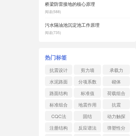
桥梁防雷接地的核心原理
阅读(588)
污水隔油池沉淀池工作原理
阅读(735)
热门标签
抗震设计
剪力墙
承载力
水泥路面
分项系数
砌体
路面结构
标准值
荷载组合
标准组合
地震作用
抗震
CQC法
固结
动力触探
注册结构
反应谱法
弹塑性分
析