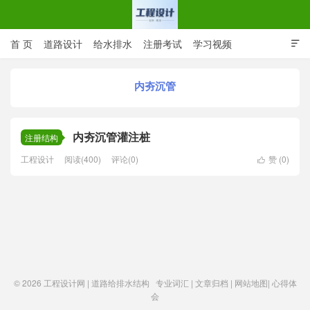
首 页
道路设计
给水排水
注册考试
学习视频

CAD图纸
专业词汇
规范下载
在线留言
内夯沉管
工程设计网 | 道路给排水结构
内夯沉管灌注桩
注册结构
工程设计
阅读(400)
评论(0)
赞 (
0
)

© 2026
工程设计网 | 道路给排水结构
专业词汇
|
文章归档
|
网站地图
|
心得体
会