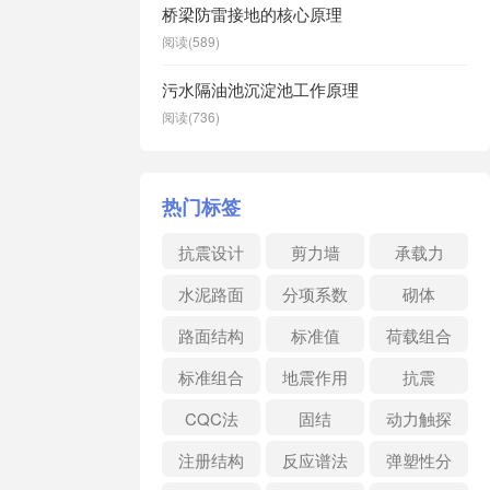
桥梁防雷接地的核心原理
阅读(589)
污水隔油池沉淀池工作原理
阅读(736)
热门标签
抗震设计
剪力墙
承载力
水泥路面
分项系数
砌体
路面结构
标准值
荷载组合
标准组合
地震作用
抗震
CQC法
固结
动力触探
注册结构
反应谱法
弹塑性分
析