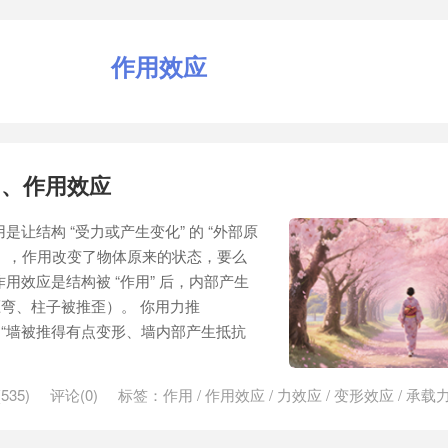
作用效应
用、作用效应
让结构 “受力或产生变化” 的 “外部原
），作用改变了物体原来的状态，要么
用效应是结构被 “作用” 后，内部产生
压弯、柱子被推歪）。 你用力推
”，“墙被推得有点变形、墙内部产生抵抗
535)
评论(0)
标签：
作用
/
作用效应
/
力效应
/
变形效应
/
承载