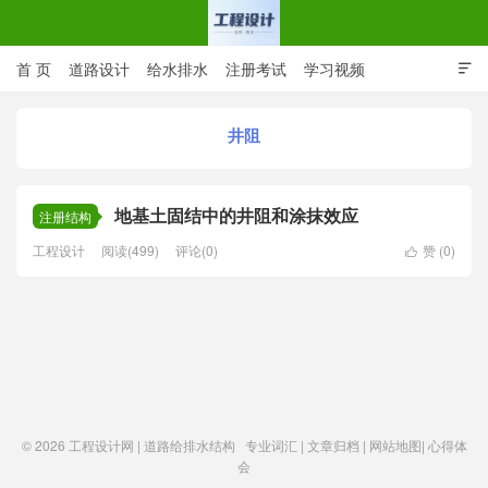
首 页
道路设计
给水排水
注册考试
学习视频

CAD图纸
专业词汇
规范下载
在线留言
井阻
工程设计网 | 道路给排水结构
地基土固结中的井阻和涂抹效应
注册结构
工程设计
阅读(499)
评论(0)
赞 (
0
)

© 2026
工程设计网 | 道路给排水结构
专业词汇
|
文章归档
|
网站地图
|
心得体
会